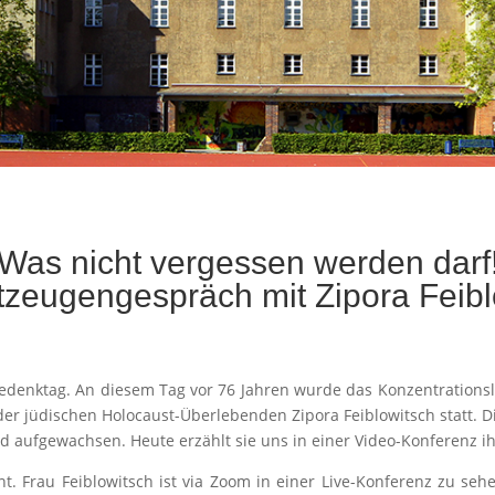
Was nicht vergessen werden darf
tzeugengespräch mit Zipora Feibl
Gedenktag. An diesem Tag vor 76 Jahren wurde das Konzentrationsl
er jüdischen Holocaust-Überlebenden Zipora Feiblowitsch statt. Die 
 aufgewachsen. Heute erzählt sie uns in einer Video-Konferenz i
nt. Frau Feiblowitsch ist via Zoom in einer Live-Konferenz zu seh