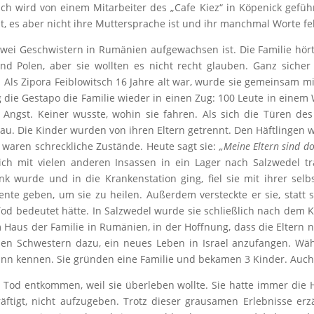
h wird von einem Mitarbeiter des „Cafe Kiez“ in Köpenick geführ
t, es aber nicht ihre Muttersprache ist und ihr manchmal Worte fe
zwei Geschwistern in Rumänien aufgewachsen ist. Die Familie hör
und Polen, aber sie wollten es nicht recht glauben. Ganz sicher
. Als Zipora Feiblowitsch 16 Jahre alt war, wurde sie gemeinsam mi
ie Gestapo die Familie wieder in einen Zug: 100 Leute in einem
 Angst. Keiner wusste, wohin sie fahren. Als sich die Türen des
nau. Die Kinder wurden von ihren Eltern getrennt. Den Häftlinge
waren schreckliche Zustände. Heute sagt sie:
„Meine Eltern sind do
ch mit vielen anderen Insassen in ein Lager nach Salzwedel tra
ank wurde und in die Krankenstation ging, fiel sie mit ihrer se
ente geben, um sie zu heilen. Außerdem versteckte er sie, statt s
od bedeutet hätte. In Salzwedel wurde sie schließlich nach dem Kr
m Haus der Familie in Rumänien, in der Hoffnung, dass die Eltern 
iden Schwestern dazu, ein neues Leben in Israel anzufangen. Wäh
nn kennen. Sie gründen eine Familie und bekamen 3 Kinder. Auch he
em Tod entkommen, weil sie überleben wollte. Sie hatte immer di
tigt, nicht aufzugeben. Trotz dieser grausamen Erlebnisse erzä