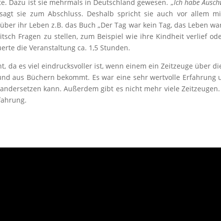
e. Dazu ist sie mehrmals in Deutschland gewesen. „
Ich habe Ausch
sagt sie zum Abschluss. Deshalb spricht sie auch vor allem mi
über ihr Leben z.B. das Buch „Der Tag war kein Tag, das Leben war
itsch Fragen zu stellen, zum Beispiel wie ihre Kindheit verlief o
erte die Veranstaltung ca. 1,5 Stunden.
t, da es viel eindrucksvoller ist, wenn einem ein Zeitzeuge über d
und aus Büchern bekommt. Es war eine sehr wertvolle Erfahrung u
ndersetzen kann. Außerdem gibt es nicht mehr viele Zeitzeugen
fahrung.