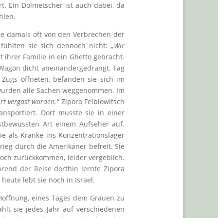
t. Ein Dolmetscher ist auch dabei, da
hlen.
te damals oft von den Verbrechen der
 fühlten sie sich dennoch nicht:
„Wir
t ihrer Familie in ein Ghetto gebracht.
 Wagon dicht aneinandergedrängt. Tag
 Zugs öffneten, befanden sie sich im
n wurden alle Sachen weggenommen. Im
rt vergast worden.“
Zipora Feiblowitsch
nsportiert. Dort musste sie in einer
lbstbewussten Art einem Aufseher auf.
ie als Kranke ins Konzentrationslager
ieg durch die Amerikaner befreit. Sie
noch zurückkommen, leider vergeblich.
rend der Reise dorthin lernte Zipora
ute lebt sie noch in Israel.
e Hoffnung, eines Tages dem Grauen zu
hlt sie jedes Jahr auf verschiedenen