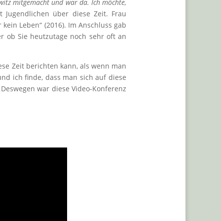
witz mitgemacht und war da. Ich möchte,
t Jugendlichen über diese Zeit. Frau
 kein Leben“ (2016). Im Anschluss gab
der ob Sie heutzutage noch sehr oft an
iese Zeit berichten kann, als wenn man
nd ich finde, dass man sich auf diese
. Deswegen war diese Video-Konferenz