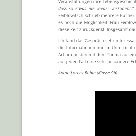
Veranstaltungen ihre Lebensgeschicht
dass so etwas nie wieder vorkommt.“
Feiblowitsch schrieb mehrere Bücher 
es noch die Möglichkeit, Frau Feiblow
diese Zeit zurückdenkt. Insgesamt dau
Ich fand das Gespräch sehr interessan
die Informationen nur im Unterricht 
Art am besten mit dem Thema auseina
auf jeden Fall eine sehr besondere Er
Anton Lorenz Böhm (Klasse 9b)