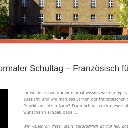
ormaler Schultag – Französisch fü
Ihr wolltet schon immer einmal wissen, wie ein typ
aussieht, und wie man das Lernen der französischen 
Projekt umsetzen kann? Dann schaut euch diesen a
wünschen viel Spaß dabei…
Wir weisen an dieser Stelle ausdrücklich darauf hin, d