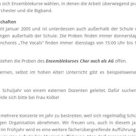
 sich Ensemblekurse wählen, in denen die Arbeit überwiegend prakt
rchester und die Bigband.
schaften
eit Januar 2005 und ist unterdessen auch außerhalb der Schule ein
tungen außerhalb der Schule. Die Proben finden immer donnerstag
ufenchores „The Vocals“ finden immer dienstags von 15:00 Uhr bi
 stehen die Proben des
Ensemblekurses Chor auch als AG
offen.
nen, selbst im hohen Alter! Unterricht gibt es beispielsweis
Schuljahr von einem externen Dozenten geleitet. Dafür suchen 
lde sich bitte bei Frau Kolbe!
mehrere Konzerte im Jahr zu bestreiten, weil sich regelmäßig Sch
gen Organisation abnehmen. Wir freuen uns, auch in diesem Ja
 Im Frühjahr wird es eine weitere fächerübergreifende Aufführu