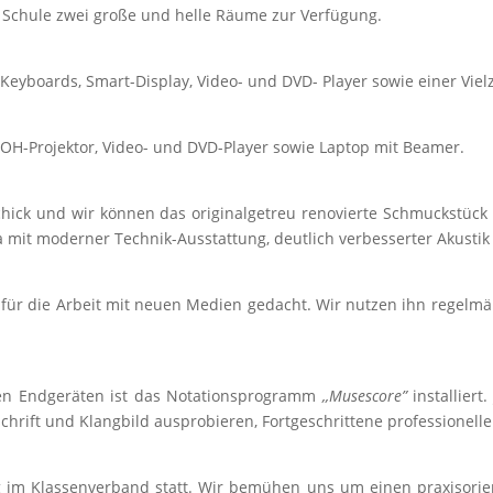
 Schule zwei große und helle Räume zur Verfügung.
, Keyboards, Smart-Display, Video- und DVD- Player sowie einer Vie
, OH-Projektor, Video- und DVD-Player sowie Laptop mit Beamer.
schick und wir können das originalgetreu renovierte Schmuckstüc
a mit moderner Technik-Ausstattung, deutlich verbesserter Akustik
für die Arbeit mit neuen Medien gedacht. Wir nutzen ihn regelmä
ären Endgeräten ist das Notationsprogramm
,,Musescore”
installiert
ft und Klangbild ausprobieren, Fortgeschrittene professionelle 
g im Klassenverband statt. Wir bemühen uns um einen praxisorien