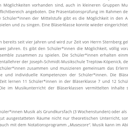
en Möglichkeiten vorhanden sind, auch in kleineren Gruppen Mus
flichtbereich angeboten. Die Präsentationsprüfung im Rahmen de
 Schüler*innen der Mittelstufe gibt es die Möglichkeit in den A
ielen und zu singen. Eine Bläserklasse konnte wieder eingerichte
 bereits seit vier Jahren und wird zur Zeit von Herrn Sternberg ge
i Jahren. Es gibt den Schüler*innen die Möglichkeit, völlig vor
nsemble zusammen zu spielen. Die Schüler*innen erhalten einm
ntallehrer der Joseph-Schmidt-Musikschule Treptow-Köpenick, de
hüler*innen zusammen und musizieren gemeinsam das Erlernt
ale und individuelle Kompetenzen der Schüler*innen. Die Bläs
Zeit lernen 11 Schüler*innen in der Bläserklasse 7 und 12 Schül
e im Musikunterricht der Bläserklassen vermittelten Inhalte 
chüler*innen Musik als Grundkursfach (3 Wochenstunden) oder als
ut ausgestatteten Räume nicht nur theoretischen Unterricht, s
s auch mit dem Notationsprogramm
„Musescore“
. Musik kann im Ab