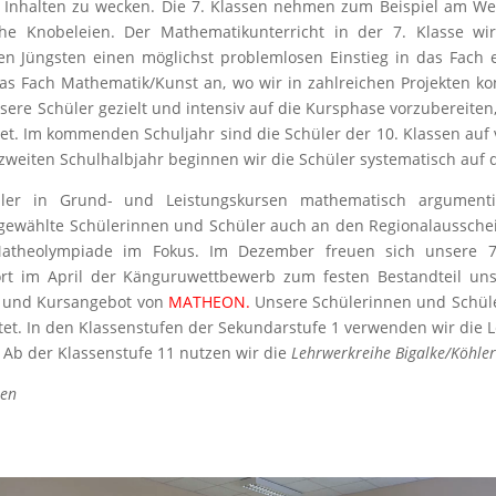
nhalten zu wecken. Die 7. Klassen nehmen zum Beispiel am Wett
che Knobeleien. Der Mathematikunterricht in der 7. Klasse wi
en Jüngsten einen möglichst problemlosen Einstieg in das Fach e
das Fach Mathematik/Kunst an, wo wir in zahlreichen Projekten ko
ere Schüler gezielt und intensiv auf die Kursphase vorzubereiten
htet. Im kommenden Schuljahr sind die Schüler der 10. Klassen a
m zweiten Schulhalbjahr beginnen wir die Schüler systematisch au
ler in Grund- und Leistungskursen mathematisch argumentie
ewählte Schülerinnen und Schüler auch an den Regionalausschei
Matheolympiade im Fokus. Im Dezember freuen sich unsere 7
rt im April der Känguruwettbewerb zum festen Bestandteil uns
s- und Kursangebot von
MATHEON.
Unsere Schülerinnen und Schüle
tet. In den Klassenstufen der Sekundarstufe 1 verwenden wir die
Ab der Klassenstufe 11 nutzen wir die
Lehrwerkreihe Bigalke/Köhler
nen